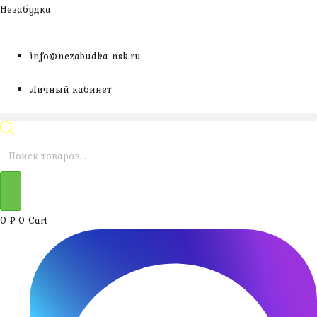
Перейти
Незабудка
к
содержимому
info@nezabudka-nsk.ru
Личный кабинет
Поиск
товаров
0
₽
0
Cart