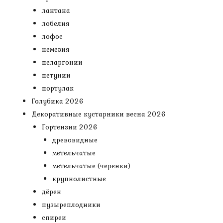
лантана
лобелия
лофос
немезия
пеларгонии
петунии
портулак
Голубика 2026
Декоративные кустарники весна 2026
Гортензии 2026
древовидные
метельчатые
метельчатые (черенки)
крупнолистные
дёрен
пузыреплодники
спиреи