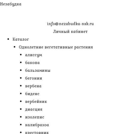
Перейти
Незабудка
к
содержимому
info@nezabudka-nsk.ru
Личный кабинет
Каталог
Однолетние вегетативные растения
алиссум
бакопа
бальзамины
бегонии
вербена
биденс
вербейник
диасция
изолепис
калибрахоа
крестовник