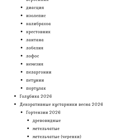
диасция
изолепис
калибрахоа
крестовник
лантана
лобелия
лофос
немезия
пеларгонии
петунии
портулак
Голубика 2026
Декоративные кустарники весна 2026
Гортензии 2026
древовидные
метельчатые
метельчатые (черенки)