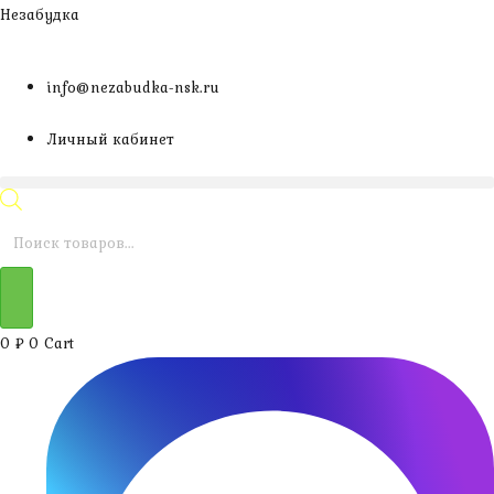
Перейти
Незабудка
к
содержимому
info@nezabudka-nsk.ru
Личный кабинет
Поиск
товаров
0
₽
0
Cart