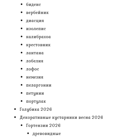
биденс
вербейник
диасция
изолепис
калибрахоа
крестовник
лантана
лобелия
лофос
немезия
пеларгонии
петунии
портулак
Голубика 2026
Декоративные кустарники весна 2026
Гортензии 2026
древовидные