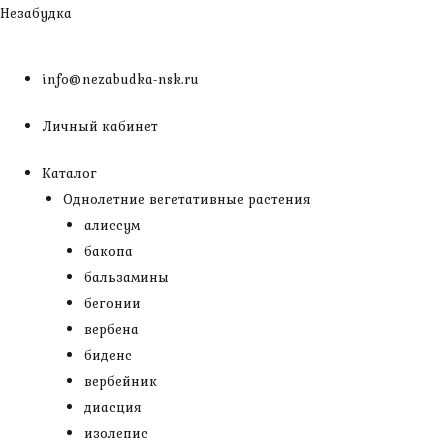
Перейти
Незабудка
к
содержимому
info@nezabudka-nsk.ru
Личный кабинет
Каталог
Однолетние вегетативные растения
алиссум
бакопа
бальзамины
бегонии
вербена
биденс
вербейник
диасция
изолепис