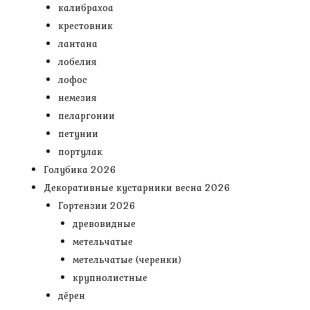
калибрахоа
крестовник
лантана
лобелия
лофос
немезия
пеларгонии
петунии
портулак
Голубика 2026
Декоративные кустарники весна 2026
Гортензии 2026
древовидные
метельчатые
метельчатые (черенки)
крупнолистные
дёрен