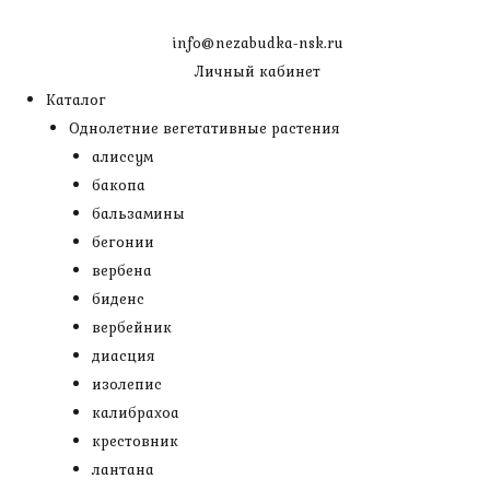
Перейти
к
info@nezabudka-nsk.ru
содержимому
Личный кабинет
Каталог
Однолетние вегетативные растения
алиссум
бакопа
бальзамины
бегонии
вербена
биденс
вербейник
диасция
изолепис
калибрахоа
крестовник
лантана