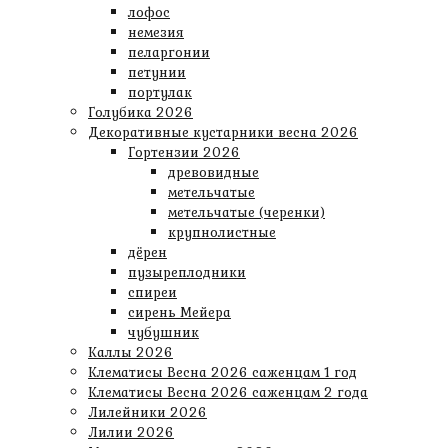
лофос
немезия
пеларгонии
петунии
портулак
Голубика 2026
Декоративные кустарники весна 2026
Гортензии 2026
древовидные
метельчатые
метельчатые (черенки)
крупнолистные
дёрен
пузыреплодники
спиреи
сирень Мейера
чубушник
Каллы 2026
Клематисы Весна 2026 саженцам 1 год
Клематисы Весна 2026 саженцам 2 года
Лилейники 2026
Лилии 2026