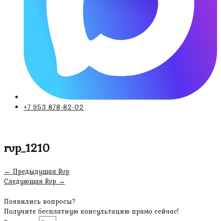
+7 953 878-82-02
rvp_1210
Навигация
←
Предыдущая Rvp
по
Следующая Rvp
→
записям
Появились вопросы?
Получите бесплатную консультацию прямо сейчас!