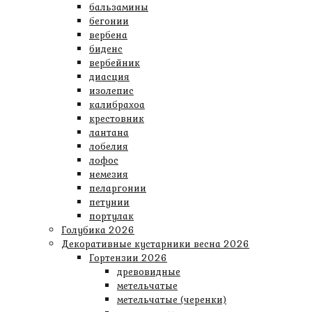
бальзамины
бегонии
вербена
биденс
вербейник
диасция
изолепис
калибрахоа
крестовник
лантана
лобелия
лофос
немезия
пеларгонии
петунии
портулак
Голубика 2026
Декоративные кустарники весна 2026
Гортензии 2026
древовидные
метельчатые
метельчатые (черенки)