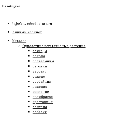
Перейти
Незабудка
к
содержимому
info@nezabudka-nsk.ru
Личный кабинет
Каталог
Однолетние вегетативные растения
алиссум
бакопа
бальзамины
бегонии
вербена
биденс
вербейник
диасция
изолепис
калибрахоа
крестовник
лантана
лобелия