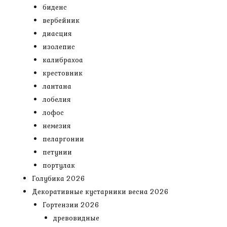
биденс
вербейник
диасция
изолепис
калибрахоа
крестовник
лантана
лобелия
лофос
немезия
пеларгонии
петунии
портулак
Голубика 2026
Декоративные кустарники весна 2026
Гортензии 2026
древовидные