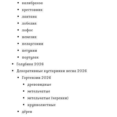
калибрахоа
крестовник
лантана
лобелия
лофос
немезия
пеларгонии
петунии
портулак
Голубика 2026
Декоративные кустарники весна 2026
Гортензии 2026
древовидные
метельчатые
метельчатые (черенки)
крупнолистные
дёрен