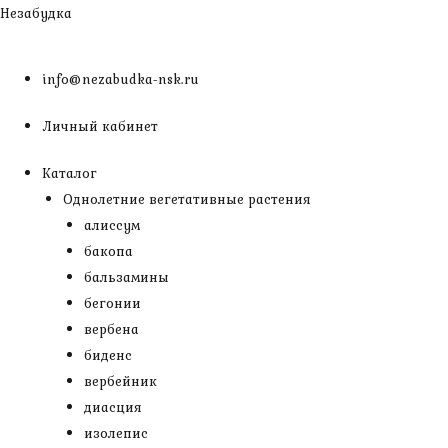
Перейти
Незабудка
к
содержимому
info@nezabudka-nsk.ru
Личный кабинет
Каталог
Однолетние вегетативные растения
алиссум
бакопа
бальзамины
бегонии
вербена
биденс
вербейник
диасция
изолепис