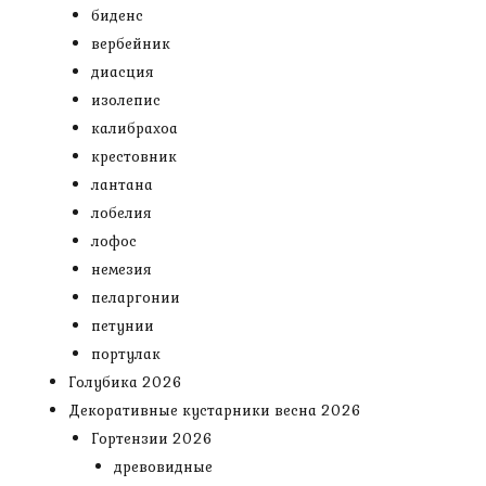
биденс
вербейник
диасция
изолепис
калибрахоа
крестовник
лантана
лобелия
лофос
немезия
пеларгонии
петунии
портулак
Голубика 2026
Декоративные кустарники весна 2026
Гортензии 2026
древовидные