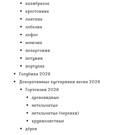
калибрахоа
крестовник
лантана
лобелия
лофос
немезия
пеларгонии
петунии
портулак
Голубика 2026
Декоративные кустарники весна 2026
Гортензии 2026
древовидные
метельчатые
метельчатые (черенки)
крупнолистные
дёрен