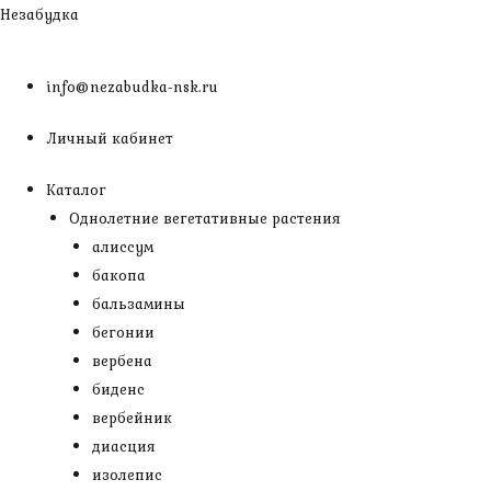
Перейти
Незабудка
к
содержимому
info@nezabudka-nsk.ru
Личный кабинет
Каталог
Однолетние вегетативные растения
алиссум
бакопа
бальзамины
бегонии
вербена
биденс
вербейник
диасция
изолепис