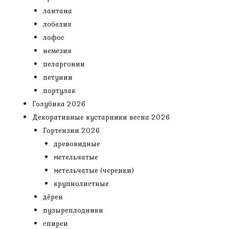
лантана
лобелия
лофос
немезия
пеларгонии
петунии
портулак
Голубика 2026
Декоративные кустарники весна 2026
Гортензии 2026
древовидные
метельчатые
метельчатые (черенки)
крупнолистные
дёрен
пузыреплодники
спиреи