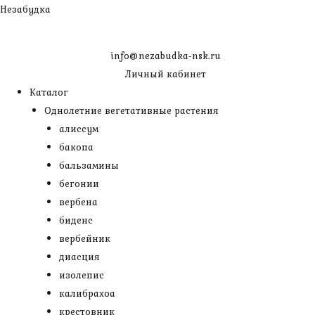
Перейти
Незабудка
к
содержимому
info@nezabudka-nsk.ru
Личный кабинет
Каталог
Однолетние вегетативные растения
алиссум
бакопа
бальзамины
бегонии
вербена
биденс
вербейник
диасция
изолепис
калибрахоа
крестовник