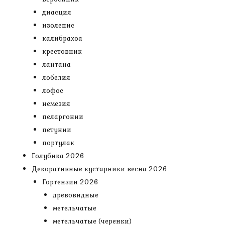
диасция
изолепис
калибрахоа
крестовник
лантана
лобелия
лофос
немезия
пеларгонии
петунии
портулак
Голубика 2026
Декоративные кустарники весна 2026
Гортензии 2026
древовидные
метельчатые
метельчатые (черенки)