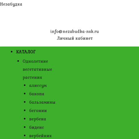
Перейти
Незабудка
к
содержимому
info@nezabudka-nsk.ru
Личный кабинет
КАТАЛОГ
Однолетние
вегетативные
растения
алиссум
бакопа
бальзамины
бегонии
вербена
биденс
вербейник