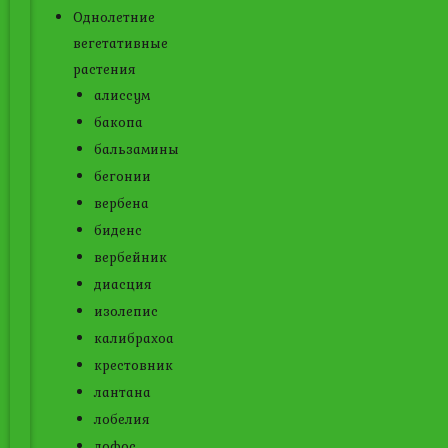
Однолетние
вегетативные
растения
алиссум
бакопа
бальзамины
бегонии
вербена
биденс
вербейник
диасция
изолепис
калибрахоа
крестовник
лантана
лобелия
лофос