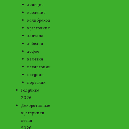
диасция
изолепис
калибрахоа
крестовник
лантана
лобелия
лофос
немезия
пеларгонии
петунии
портулак
Голубика
2026
Декоративные
кустарники
весна
2026