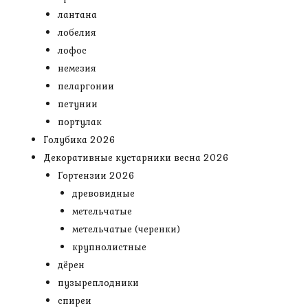
лантана
лобелия
лофос
немезия
пеларгонии
петунии
портулак
Голубика 2026
Декоративные кустарники весна 2026
Гортензии 2026
древовидные
метельчатые
метельчатые (черенки)
крупнолистные
дёрен
пузыреплодники
спиреи