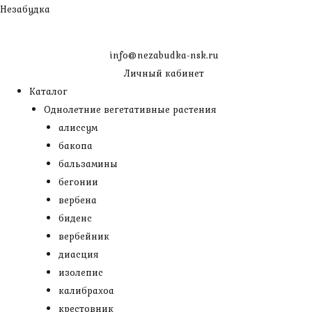
Перейти
Незабудка
к
содержимому
info@nezabudka-nsk.ru
Личный кабинет
Каталог
Однолетние вегетативные растения
алиссум
бакопа
бальзамины
бегонии
вербена
биденс
вербейник
диасция
изолепис
калибрахоа
крестовник