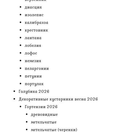
диасция
изолепис
калибрахоа
крестовник
лантана
лобелия
лофос
немезия
пеларгонии
петунии
портулак
Голубика 2026
Декоративные кустарники весна 2026
Гортензии 2026
древовидные
метельчатые
метельчатые (черенки)