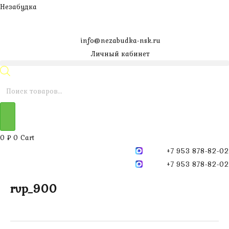
Перейти
Незабудка
к
содержимому
info@nezabudka-nsk.ru
Личный кабинет
Поиск
товаров
0
₽
0
Cart
+7 953 878-82-02
+7 953 878-82-02
rvp_900