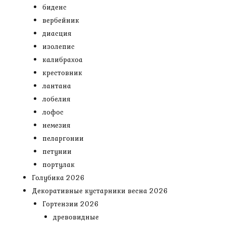
биденс
вербейник
диасция
изолепис
калибрахоа
крестовник
лантана
лобелия
лофос
немезия
пеларгонии
петунии
портулак
Голубика 2026
Декоративные кустарники весна 2026
Гортензии 2026
древовидные