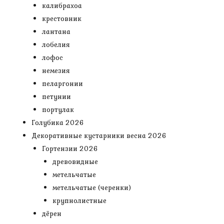
калибрахоа
крестовник
лантана
лобелия
лофос
немезия
пеларгонии
петунии
портулак
Голубика 2026
Декоративные кустарники весна 2026
Гортензии 2026
древовидные
метельчатые
метельчатые (черенки)
крупнолистные
дёрен