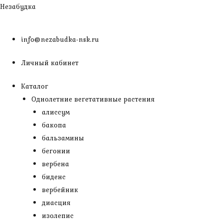
Перейти
Незабудка
к
содержимому
info@nezabudka-nsk.ru
Личный кабинет
Каталог
Однолетние вегетативные растения
алиссум
бакопа
бальзамины
бегонии
вербена
биденс
вербейник
диасция
изолепис