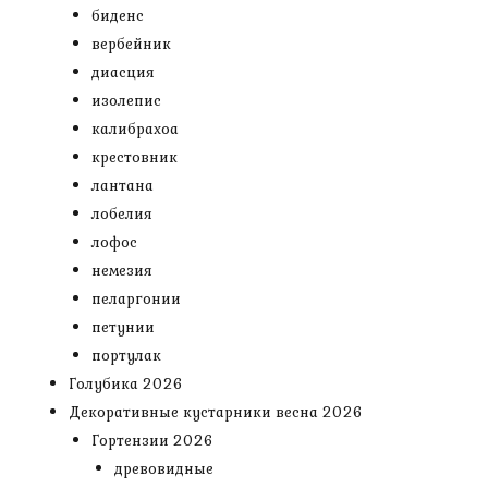
биденс
вербейник
диасция
изолепис
калибрахоа
крестовник
лантана
лобелия
лофос
немезия
пеларгонии
петунии
портулак
Голубика 2026
Декоративные кустарники весна 2026
Гортензии 2026
древовидные