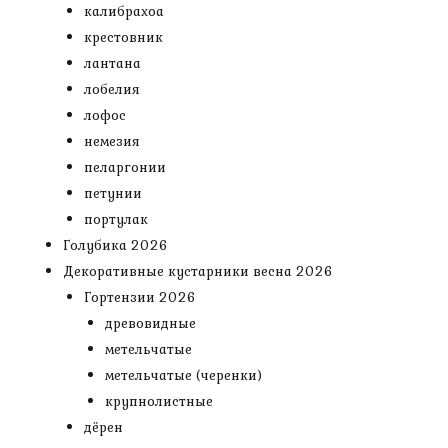
калибрахоа
крестовник
лантана
лобелия
лофос
немезия
пеларгонии
петунии
портулак
Голубика 2026
Декоративные кустарники весна 2026
Гортензии 2026
древовидные
метельчатые
метельчатые (черенки)
крупнолистные
дёрен