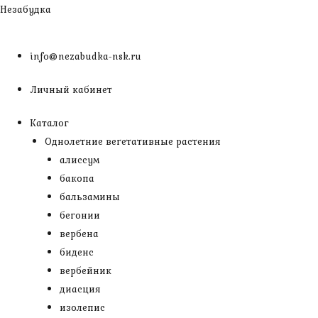
Перейти
Незабудка
к
содержимому
info@nezabudka-nsk.ru
Личный кабинет
Каталог
Однолетние вегетативные растения
алиссум
бакопа
бальзамины
бегонии
вербена
биденс
вербейник
диасция
изолепис