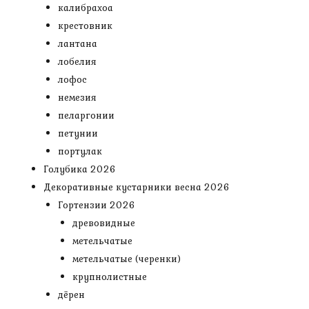
калибрахоа
крестовник
лантана
лобелия
лофос
немезия
пеларгонии
петунии
портулак
Голубика 2026
Декоративные кустарники весна 2026
Гортензии 2026
древовидные
метельчатые
метельчатые (черенки)
крупнолистные
дёрен