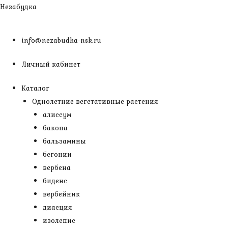
Перейти
Незабудка
к
содержимому
info@nezabudka-nsk.ru
Личный кабинет
Каталог
Однолетние вегетативные растения
алиссум
бакопа
бальзамины
бегонии
вербена
биденс
вербейник
диасция
изолепис