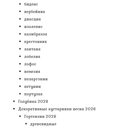
биденс
вербейник
диасция
изолепис
калибрахоа
крестовник
лантана
лобелия
лофос
немезия
пеларгонии
петунии
портулак
Голубика 2026
Декоративные кустарники весна 2026
Гортензии 2026
древовидные