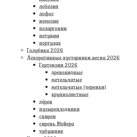
лобелия
лофос
немезия
пеларгонии
петунии
портулак
Голубика 2026
Декоративные кустарники весна 2026
Гортензии 2026
древовидные
метельчатые
метельчатые (черенки)
крупнолистные
дёрен
пузыреплодники
спиреи
сирень Мейера
чубушник