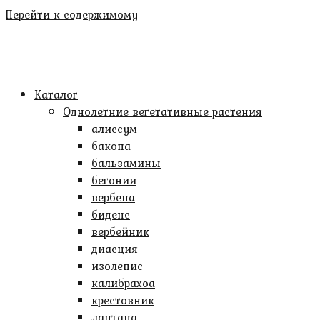
Перейти к содержимому
Каталог
Однолетние вегетативные растения
алиссум
бакопа
бальзамины
бегонии
вербена
биденс
вербейник
диасция
изолепис
калибрахоа
крестовник
лантана