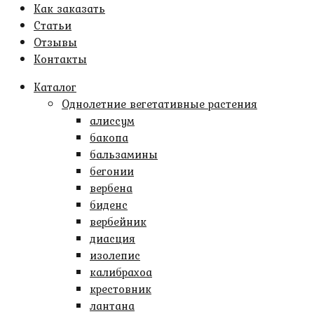
Как заказать
Статьи
Отзывы
Контакты
Каталог
Однолетние вегетативные растения
алиссум
бакопа
бальзамины
бегонии
вербена
биденс
вербейник
диасция
изолепис
калибрахоа
крестовник
лантана