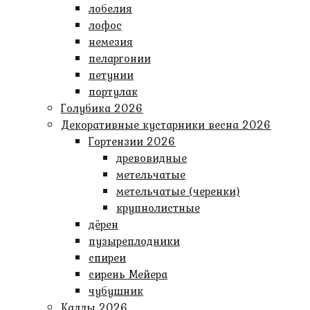
лобелия
лофос
немезия
пеларгонии
петунии
портулак
Голубика 2026
Декоративные кустарники весна 2026
Гортензии 2026
древовидные
метельчатые
метельчатые (черенки)
крупнолистные
дёрен
пузыреплодники
спиреи
сирень Мейера
чубушник
Каллы 2026