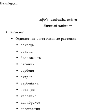
Перейти
Незабудка
к
содержимому
info@nezabudka-nsk.ru
Личный кабинет
Каталог
Однолетние вегетативные растения
алиссум
бакопа
бальзамины
бегонии
вербена
биденс
вербейник
диасция
изолепис
калибрахоа
крестовник