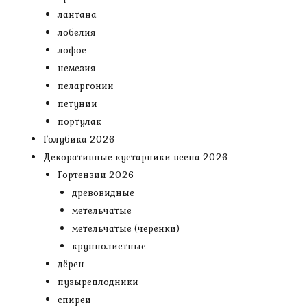
лантана
лобелия
лофос
немезия
пеларгонии
петунии
портулак
Голубика 2026
Декоративные кустарники весна 2026
Гортензии 2026
древовидные
метельчатые
метельчатые (черенки)
крупнолистные
дёрен
пузыреплодники
спиреи