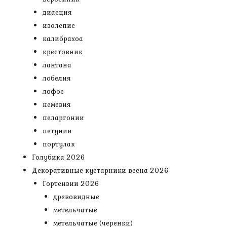
диасция
изолепис
калибрахоа
крестовник
лантана
лобелия
лофос
немезия
пеларгонии
петунии
портулак
Голубика 2026
Декоративные кустарники весна 2026
Гортензии 2026
древовидные
метельчатые
метельчатые (черенки)