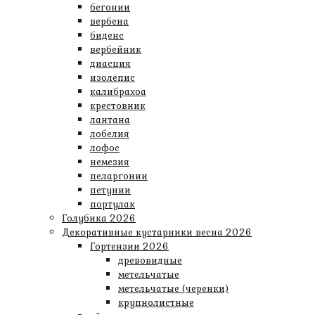
бегонии
вербена
биденс
вербейник
диасция
изолепис
калибрахоа
крестовник
лантана
лобелия
лофос
немезия
пеларгонии
петунии
портулак
Голубика 2026
Декоративные кустарники весна 2026
Гортензии 2026
древовидные
метельчатые
метельчатые (черенки)
крупнолистные