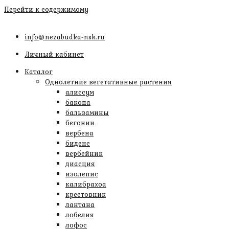
Перейти к содержимому
info@nezabudka-nsk.ru
Личный кабинет
Каталог
Однолетние вегетативные растения
алиссум
бакопа
бальзамины
бегонии
вербена
биденс
вербейник
диасция
изолепис
калибрахоа
крестовник
лантана
лобелия
лофос