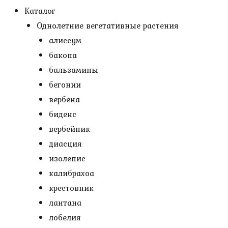
Каталог
Однолетние вегетативные растения
алиссум
бакопа
бальзамины
бегонии
вербена
биденс
вербейник
диасция
изолепис
калибрахоа
крестовник
лантана
лобелия