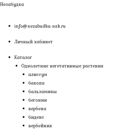
Перейти
Незабудка
к
содержимому
info@nezabudka-nsk.ru
Личный кабинет
Каталог
Однолетние вегетативные растения
алиссум
бакопа
бальзамины
бегонии
вербена
биденс
вербейник