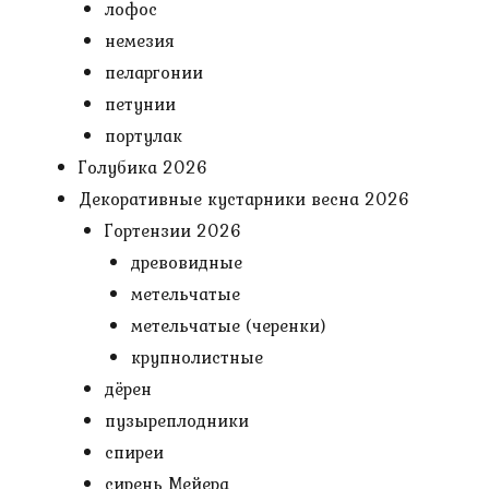
лофос
немезия
пеларгонии
петунии
портулак
Голубика 2026
Декоративные кустарники весна 2026
Гортензии 2026
древовидные
метельчатые
метельчатые (черенки)
крупнолистные
дёрен
пузыреплодники
спиреи
сирень Мейера