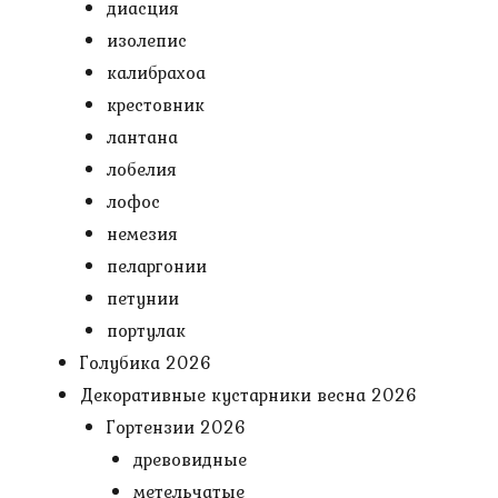
диасция
изолепис
калибрахоа
крестовник
лантана
лобелия
лофос
немезия
пеларгонии
петунии
портулак
Голубика 2026
Декоративные кустарники весна 2026
Гортензии 2026
древовидные
метельчатые