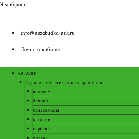
Перейти
Незабудка
к
содержимому
info@nezabudka-nsk.ru
Личный кабинет
КАТАЛОГ
Однолетние вегетативные растения
алиссум
бакопа
бальзамины
бегонии
вербена
биденс