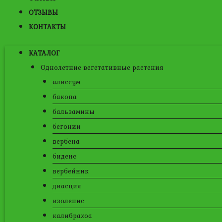
ОТЗЫВЫ
КОНТАКТЫ
КАТАЛОГ
Однолетние вегетативные растения
алиссум
бакопа
бальзамины
бегонии
вербена
биденс
вербейник
диасция
изолепис
калибрахоа