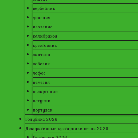
вербейник
диасция
изолепис
калибрахоа
крестовник
лантана
лобелия
лофос
немезия
пеларгонии
петунии
портулак
Голубика 2026
Декоративные кустарники весна 2026
Гортензии 2026