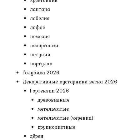
крестовник
лантана
лобелия
лофос
немезия
пеларгонии
петунии
портулак
Голубика 2026
Декоративные кустарники весна 2026
Гортензии 2026
древовидные
метельчатые
метельчатые (черенки)
крупнолистные
дёрен