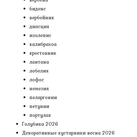
биденс
вербейник
диасция
изолепис
калибрахоа
крестовник
лантана
лобелия
лофос
немезия
пеларгонии
петунии
портулак
Голубика 2026
Декоративные кустарники весна 2026