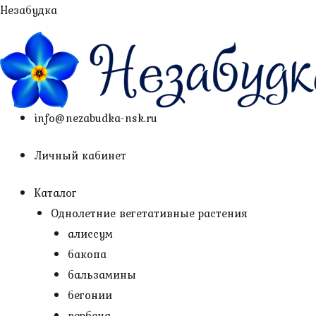
Перейти
Незабудка
к
содержимому
info@nezabudka-nsk.ru
Личный кабинет
Каталог
Однолетние вегетативные растения
алиссум
бакопа
бальзамины
бегонии
вербена