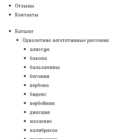
Отзывы
Контакты
Каталог
Однолетние вегетативные растения
алиссум
бакопа
бальзамины
бегонии
вербена
биденс
вербейник
диасция
изолепис
калибрахоа