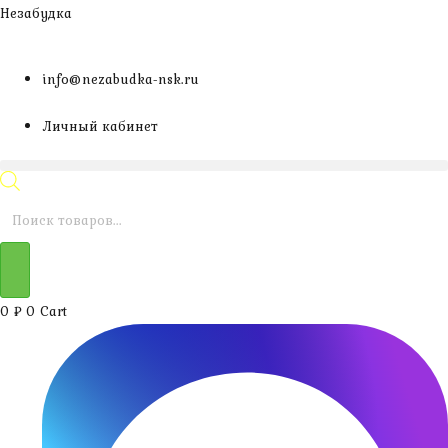
Перейти
Незабудка
к
содержимому
info@nezabudka-nsk.ru
Личный кабинет
Поиск
товаров
0
₽
0
Cart