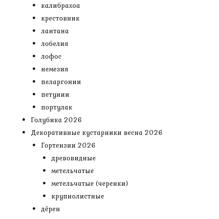
калибрахоа
крестовник
лантана
лобелия
лофос
немезия
пеларгонии
петунии
портулак
Голубика 2026
Декоративные кустарники весна 2026
Гортензии 2026
древовидные
метельчатые
метельчатые (черенки)
крупнолистные
дёрен