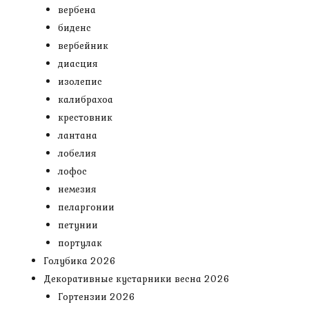
вербена
биденс
вербейник
диасция
изолепис
калибрахоа
крестовник
лантана
лобелия
лофос
немезия
пеларгонии
петунии
портулак
Голубика 2026
Декоративные кустарники весна 2026
Гортензии 2026