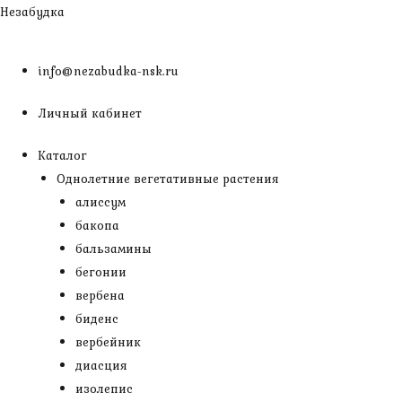
Перейти
Незабудка
к
содержимому
info@nezabudka-nsk.ru
Личный кабинет
Каталог
Однолетние вегетативные растения
алиссум
бакопа
бальзамины
бегонии
вербена
биденс
вербейник
диасция
изолепис