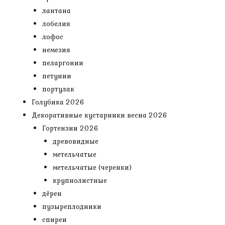
лантана
лобелия
лофос
немезия
пеларгонии
петунии
портулак
Голубика 2026
Декоративные кустарники весна 2026
Гортензии 2026
древовидные
метельчатые
метельчатые (черенки)
крупнолистные
дёрен
пузыреплодники
спиреи