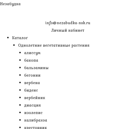
Перейти
Незабудка
к
содержимому
info@nezabudka-nsk.ru
Личный кабинет
Каталог
Однолетние вегетативные растения
алиссум
бакопа
бальзамины
бегонии
вербена
биденс
вербейник
диасция
изолепис
калибрахоа
крестовник