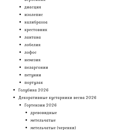
диасция
изолепис
калибрахоа
крестовник
лантана
лобелия
лофос
немезия
пеларгонии
петунии
портулак
Голубика 2026
Декоративные кустарники весна 2026
Гортензии 2026
древовидные
метельчатые
метельчатые (черенки)