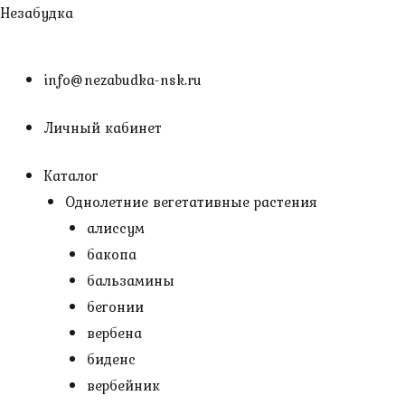
Перейти
Незабудка
к
содержимому
info@nezabudka-nsk.ru
Личный кабинет
Каталог
Однолетние вегетативные растения
алиссум
бакопа
бальзамины
бегонии
вербена
биденс
вербейник