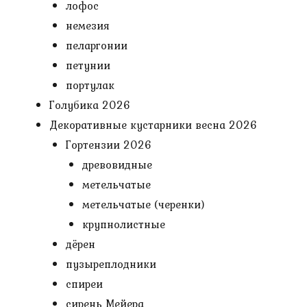
лофос
немезия
пеларгонии
петунии
портулак
Голубика 2026
Декоративные кустарники весна 2026
Гортензии 2026
древовидные
метельчатые
метельчатые (черенки)
крупнолистные
дёрен
пузыреплодники
спиреи
сирень Мейера