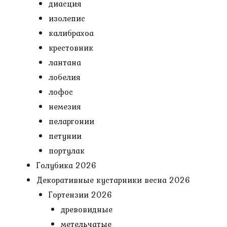
диасция
изолепис
калибрахоа
крестовник
лантана
лобелия
лофос
немезия
пеларгонии
петунии
портулак
Голубика 2026
Декоративные кустарники весна 2026
Гортензии 2026
древовидные
метельчатые