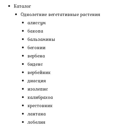
Каталог
Однолетние вегетативные растения
алиссум
бакопа
бальзамины
бегонии
вербена
биденс
вербейник
диасция
изолепис
калибрахоа
крестовник
лантана
лобелия