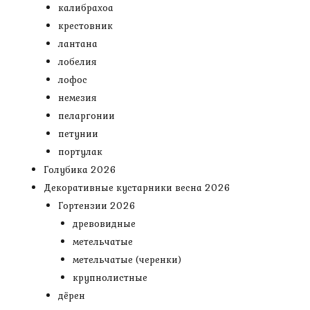
калибрахоа
крестовник
лантана
лобелия
лофос
немезия
пеларгонии
петунии
портулак
Голубика 2026
Декоративные кустарники весна 2026
Гортензии 2026
древовидные
метельчатые
метельчатые (черенки)
крупнолистные
дёрен