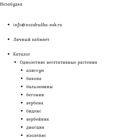
Перейти
Незабудка
к
содержимому
info@nezabudka-nsk.ru
Личный кабинет
Каталог
Однолетние вегетативные растения
алиссум
бакопа
бальзамины
бегонии
вербена
биденс
вербейник
диасция
изолепис