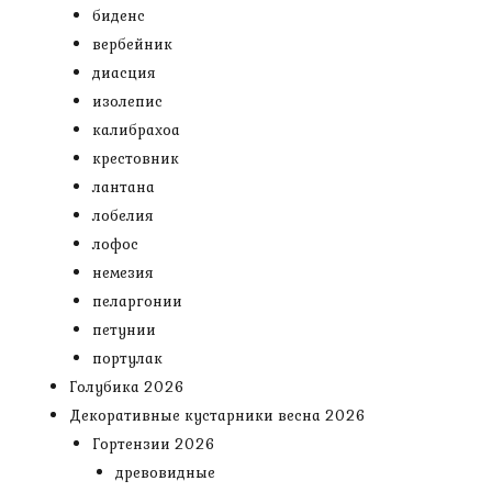
биденс
вербейник
диасция
изолепис
калибрахоа
крестовник
лантана
лобелия
лофос
немезия
пеларгонии
петунии
портулак
Голубика 2026
Декоративные кустарники весна 2026
Гортензии 2026
древовидные