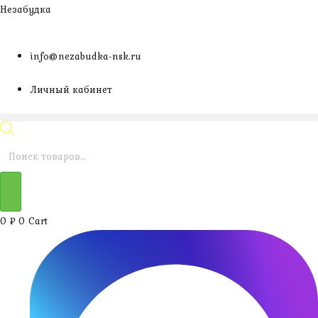
Перейти
Незабудка
к
содержимому
info@nezabudka-nsk.ru
Личный кабинет
Поиск
товаров
0
₽
0
Cart