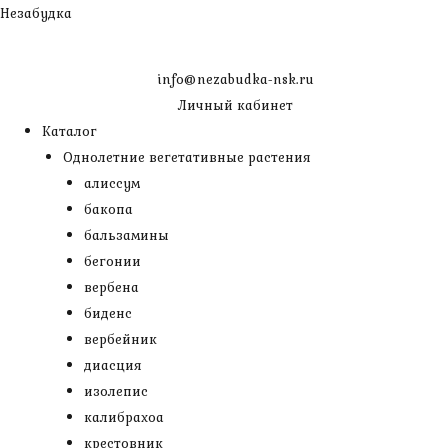
Перейти
Незабудка
к
содержимому
info@nezabudka-nsk.ru
Личный кабинет
Каталог
Однолетние вегетативные растения
алиссум
бакопа
бальзамины
бегонии
вербена
биденс
вербейник
диасция
изолепис
калибрахоа
крестовник