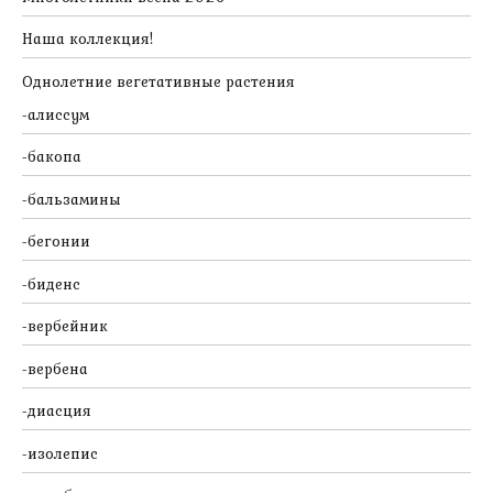
Наша коллекция!
Однолетние вегетативные растения
алиссум
бакопа
бальзамины
бегонии
биденс
вербейник
вербена
диасция
изолепис