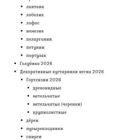
лантана
лобелия
лофос
немезия
пеларгонии
петунии
портулак
Голубика 2026
Декоративные кустарники весна 2026
Гортензии 2026
древовидные
метельчатые
метельчатые (черенки)
крупнолистные
дёрен
пузыреплодники
спиреи