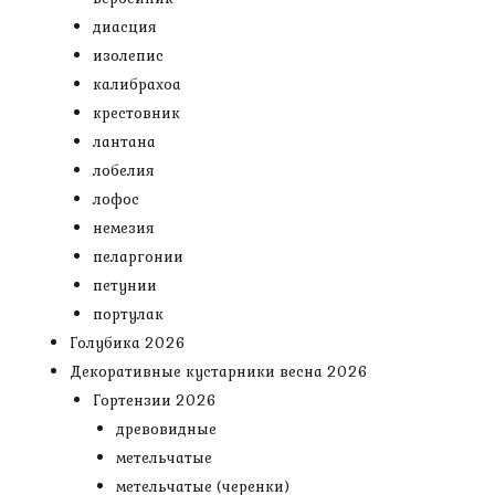
диасция
изолепис
калибрахоа
крестовник
лантана
лобелия
лофос
немезия
пеларгонии
петунии
портулак
Голубика 2026
Декоративные кустарники весна 2026
Гортензии 2026
древовидные
метельчатые
метельчатые (черенки)