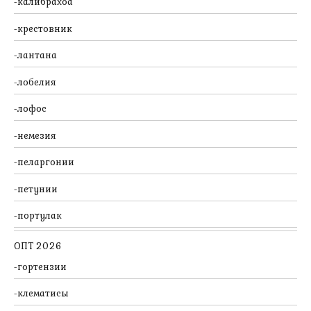
калибрахоа
крестовник
лантана
лобелия
лофос
немезия
пеларгонии
петунии
портулак
ОПТ 2026
гортензии
клематисы