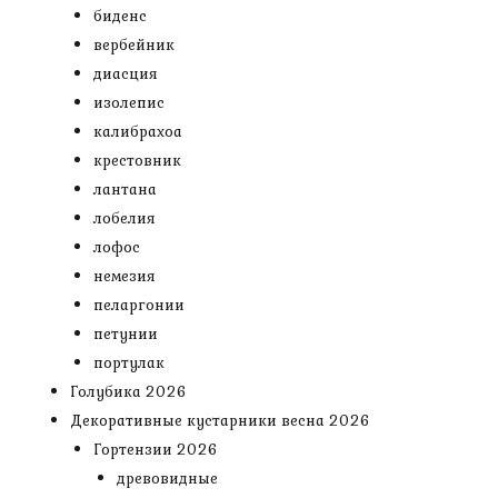
биденс
вербейник
диасция
изолепис
калибрахоа
крестовник
лантана
лобелия
лофос
немезия
пеларгонии
петунии
портулак
Голубика 2026
Декоративные кустарники весна 2026
Гортензии 2026
древовидные