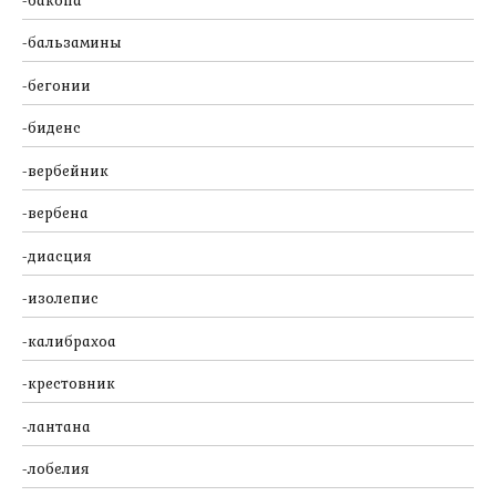
бальзамины
бегонии
биденс
вербейник
вербена
диасция
изолепис
калибрахоа
крестовник
лантана
лобелия