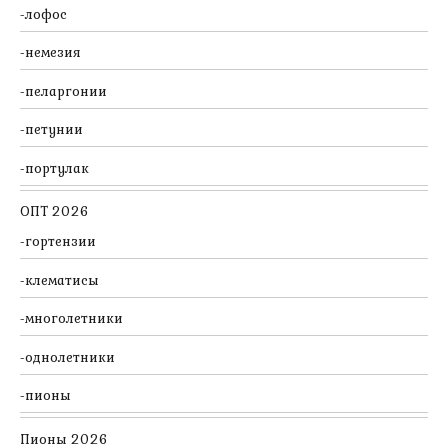
лофос
немезия
пеларгонии
петунии
портулак
ОПТ 2026
гортензии
клематисы
многолетники
однолетники
пионы
Пионы 2026