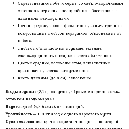
Одревесневшие побеги серые, со светло-коричневым
оттенком к верхушке, неопушённые, блестящие, с
длинными междоузлиями.
Почки средние, розово-фиолетовые, асимметричные,
конусовидные с острой верхушкой, отклонённые от
побега.
Листья пятилопастные, крупные, зелёные,
слабоморщинистые, гладкие, слегка блестящие.
Цветки средние, колокольчатые, чашелистики
красноватые, слегка загнутые вниз.
Кисти длинные (до 8 см), свисающие.
Ягоды крупные
(2,1 г), округлые, чёрные, с коричневатым
оттенком, неодномерные.
Вкус
сладкий (4,8 балла), освежающий.
Урожайность
— 0,9 кг ягод с одного взрослого куста.
Сроки созревания
: кусты зацветают поздно — во второй
половине мая, первые ягоды появляются в начале августа,