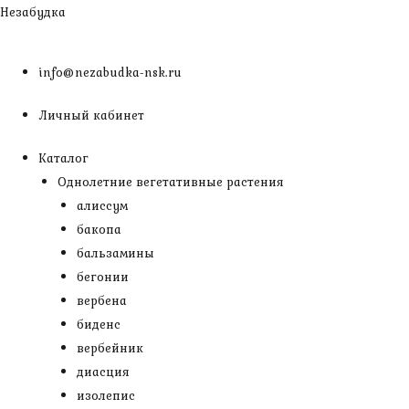
Перейти
Незабудка
к
содержимому
info@nezabudka-nsk.ru
Личный кабинет
Каталог
Однолетние вегетативные растения
алиссум
бакопа
бальзамины
бегонии
вербена
биденс
вербейник
диасция
изолепис