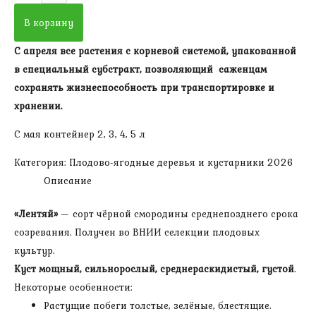
Смородина
В корзину
Лентяй
С апреля все растения с корневой системой, упакованной
черная(
в специальный субстракт, позволяющий саженцам
высота
сохранять жизнеспособность при транспортировке и
20-
хранении.
40
см,
С мая контейнер 2, 3, 4, 5 л
1-
Категория:
Плодово-ягодные деревья и кустарники 2026
4
Описание
побега)
«Лентяй»
— сорт чёрной смородины среднепозднего срока
созревания. Получен во ВНИИ селекции плодовых
культур.
Куст мощный, сильнорослый, среднераскидистый, густой
.
Некоторые особенности:
Растущие побеги толстые, зелёные, блестящие.