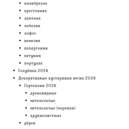
калибрахоа
крестовник
лантана
лобелия
лофос
немезия
пеларгонии
петунии
портулак
Голубика 2026
Декоративные кустарники весна 2026
Гортензии 2026
древовидные
метельчатые
метельчатые (черенки)
крупнолистные
дёрен