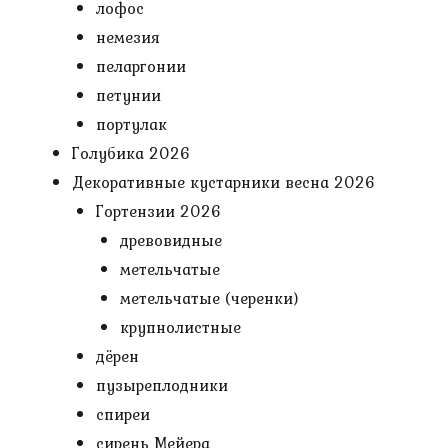
лофос
немезия
пеларгонии
петунии
портулак
Голубика 2026
Декоративные кустарники весна 2026
Гортензии 2026
древовидные
метельчатые
метельчатые (черенки)
крупнолистные
дёрен
пузыреплодники
спиреи
сирень Мейера