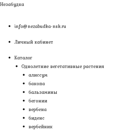
Перейти
Незабудка
к
содержимому
info@nezabudka-nsk.ru
Личный кабинет
Каталог
Однолетние вегетативные растения
алиссум
бакопа
бальзамины
бегонии
вербена
биденс
вербейник