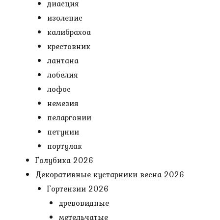
диасция
изолепис
калибрахоа
крестовник
лантана
лобелия
лофос
немезия
пеларгонии
петунии
портулак
Голубика 2026
Декоративные кустарники весна 2026
Гортензии 2026
древовидные
метельчатые