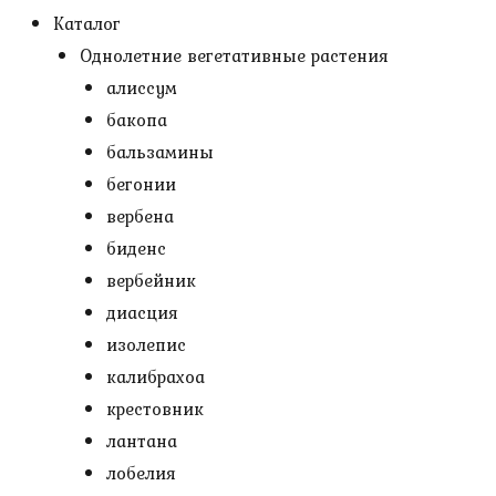
Каталог
Однолетние вегетативные растения
алиссум
бакопа
бальзамины
бегонии
вербена
биденс
вербейник
диасция
изолепис
калибрахоа
крестовник
лантана
лобелия