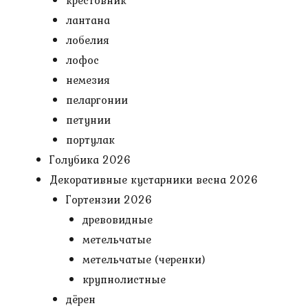
крестовник
лантана
лобелия
лофос
немезия
пеларгонии
петунии
портулак
Голубика 2026
Декоративные кустарники весна 2026
Гортензии 2026
древовидные
метельчатые
метельчатые (черенки)
крупнолистные
дёрен