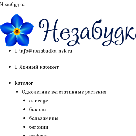
Перейти
Незабудка
к
содержимому
info@nezabudka-nsk.ru
Личный кабинет
Каталог
Однолетние вегетативные растения
алиссум
бакопа
бальзамины
бегонии
вербена