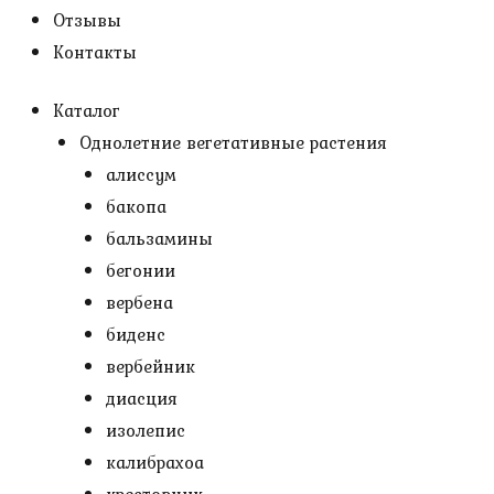
Отзывы
Контакты
Каталог
Однолетние вегетативные растения
алиссум
бакопа
бальзамины
бегонии
вербена
биденс
вербейник
диасция
изолепис
калибрахоа