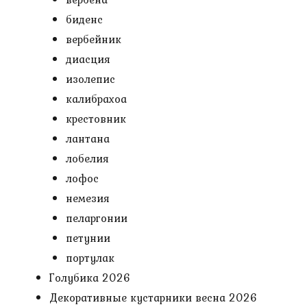
биденс
вербейник
диасция
изолепис
калибрахоа
крестовник
лантана
лобелия
лофос
немезия
пеларгонии
петунии
портулак
Голубика 2026
Декоративные кустарники весна 2026