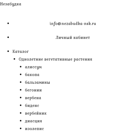
Незабудка
info@nezabudka-nsk.ru
Личный кабинет
Каталог
Однолетние вегетативные растения
алиссум
бакопа
бальзамины
бегонии
вербена
биденс
вербейник
диасция
изолепис