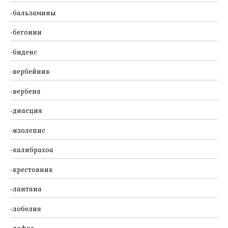
бальзамины
бегонии
биденс
вербейник
вербена
диасция
изолепис
калибрахоа
крестовник
лантана
лобелия