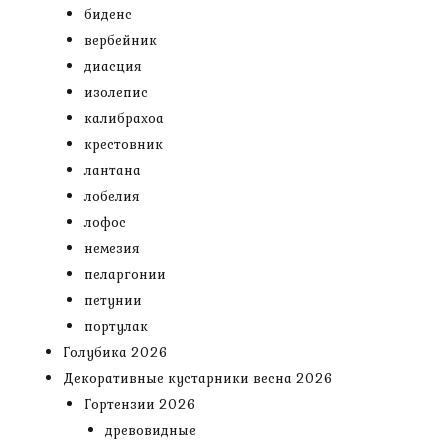
биденс
вербейник
диасция
изолепис
калибрахоа
крестовник
лантана
лобелия
лофос
немезия
пеларгонии
петунии
портулак
Голубика 2026
Декоративные кустарники весна 2026
Гортензии 2026
древовидные