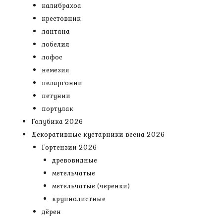
калибрахоа
крестовник
лантана
лобелия
лофос
немезия
пеларгонии
петунии
портулак
Голубика 2026
Декоративные кустарники весна 2026
Гортензии 2026
древовидные
метельчатые
метельчатые (черенки)
крупнолистные
дёрен