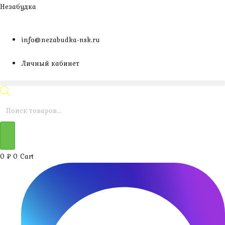
Перейти
Незабудка
к
содержимому
info@nezabudka-nsk.ru
Личный кабинет
Поиск
товаров
0
₽
0
Cart