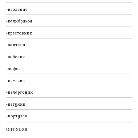
изолепис
калибрахоа
крестовник
лантана
лобелия
лофос
немезия
пеларгонии
петунии
портулак
ОПТ 2026