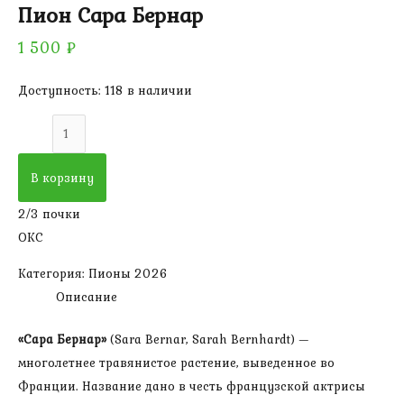
Пион Сара Бернар
1 500
₽
Доступность:
118 в наличии
Количество
товара
Пион
В корзину
Сара
2/3 почки
Бернар
ОКС
Категория:
Пионы 2026
Описание
«Сара Бернар»
(Sara Bernar, Sarah Bernhardt) —
многолетнее травянистое растение, выведенное во
Франции. Название дано в честь французской актрисы