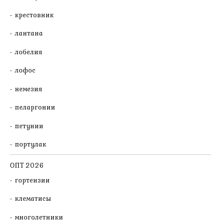
крестовник
лантана
лобелия
лофос
немезия
пеларгонии
петунии
портулак
ОПТ 2026
гортензии
клематисы
многолетники