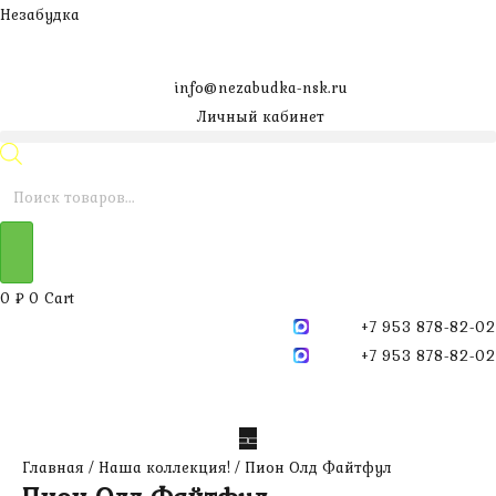
Перейти
Незабудка
к
содержимому
info@nezabudka-nsk.ru
Личный кабинет
Поиск
товаров
0
₽
0
Cart
+7 953 878-82-02
+7 953 878-82-02
Главная
/
Наша коллекция!
/ Пион Олд Файтфул