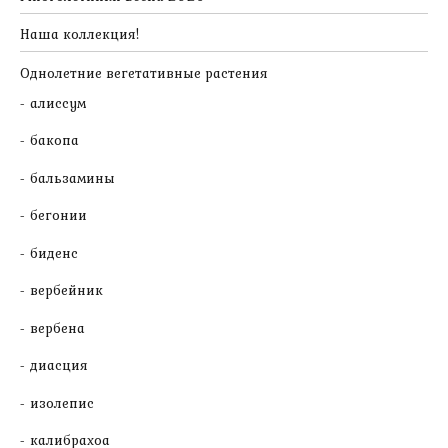
Наша коллекция!
Однолетние вегетативные растения
алиссум
бакопа
бальзамины
бегонии
биденс
вербейник
вербена
диасция
изолепис
калибрахоа