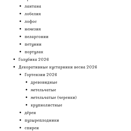
лантана
лобелия
лофос
немезия
пеларгонии
петунии
портулак
Голубика 2026
Декоративные кустарники весна 2026
Гортензии 2026
древовидные
метельчатые
метельчатые (черенки)
крупнолистные
дёрен
пузыреплодники
спиреи