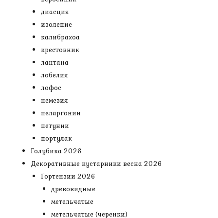
диасция
изолепис
калибрахоа
крестовник
лантана
лобелия
лофос
немезия
пеларгонии
петунии
портулак
Голубика 2026
Декоративные кустарники весна 2026
Гортензии 2026
древовидные
метельчатые
метельчатые (черенки)