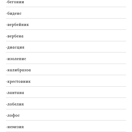
бегонии
биденс
вербейник
вербена
диасция
изолепис
калибрахоа
крестовник
лантана
лобелия
лофос
немезия