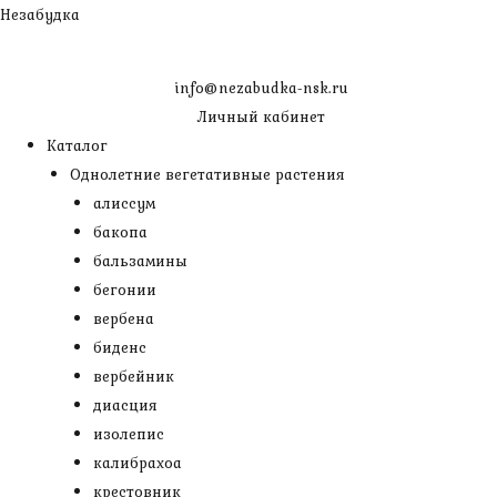
Перейти
Незабудка
к
содержимому
info@nezabudka-nsk.ru
Личный кабинет
Каталог
Однолетние вегетативные растения
алиссум
бакопа
бальзамины
бегонии
вербена
биденс
вербейник
диасция
изолепис
калибрахоа
крестовник