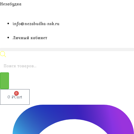
Перейти
Незабудка
к
содержимому
info@nezabudka-nsk.ru
Личный кабинет
Поиск
товаров
0
0
₽
Cart