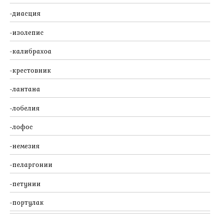
диасция
изолепис
калибрахоа
крестовник
лантана
лобелия
лофос
немезия
пеларгонии
петунии
портулак