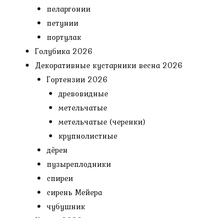
пеларгонии
петунии
портулак
Голубика 2026
Декоративные кустарники весна 2026
Гортензии 2026
древовидные
метельчатые
метельчатые (черенки)
крупнолистные
дёрен
пузыреплодники
спиреи
сирень Мейера
чубушник