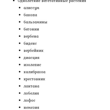
Однолетние вегетативные растения
алиссум
бакопа
бальзамины
бегонии
вербена
биденс
вербейник
диасция
изолепис
калибрахоа
крестовник
лантана
лобелия
лофос
немезия