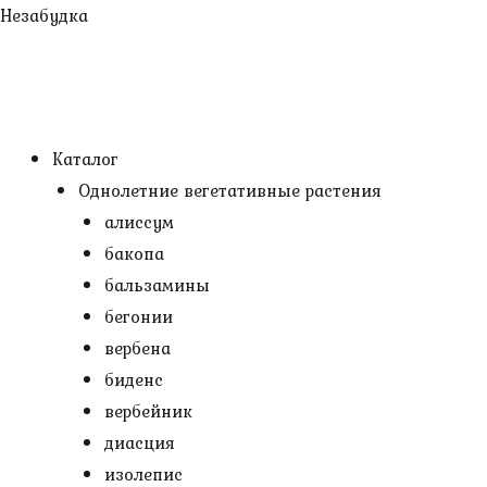
Перейти
Незабудка
к
содержимому
Каталог
Однолетние вегетативные растения
алиссум
бакопа
бальзамины
бегонии
вербена
биденс
вербейник
диасция
изолепис