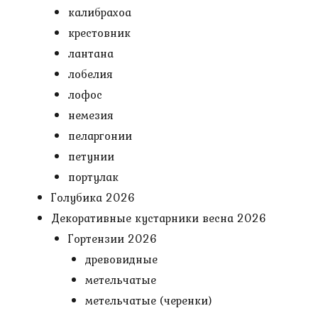
калибрахоа
крестовник
лантана
лобелия
лофос
немезия
пеларгонии
петунии
портулак
Голубика 2026
Декоративные кустарники весна 2026
Гортензии 2026
древовидные
метельчатые
метельчатые (черенки)