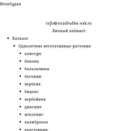
Перейти
Незабудка
к
содержимому
info@nezabudka-nsk.ru
Личный кабинет
Каталог
Однолетние вегетативные растения
алиссум
бакопа
бальзамины
бегонии
вербена
биденс
вербейник
диасция
изолепис
калибрахоа
крестовник