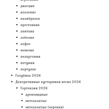
диасция
изолепис
калибрахоа
крестовник
лантана
лобелия
лофос
немезия
пеларгонии
петунии
портулак
Голубика 2026
Декоративные кустарники весна 2026
Гортензии 2026
древовидные
метельчатые
метельчатые (черенки)