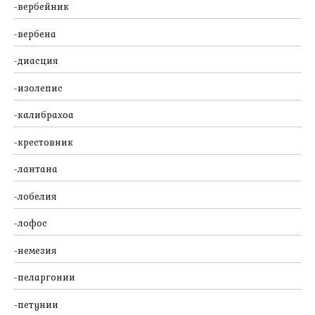
вербейник
вербена
диасция
изолепис
калибрахоа
крестовник
лантана
лобелия
лофос
немезия
пеларгонии
петунии