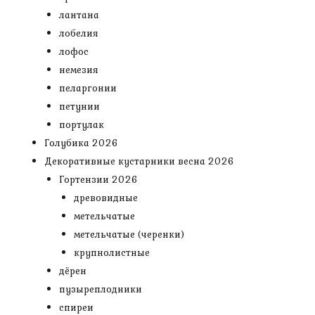
лантана
лобелия
лофос
немезия
пеларгонии
петунии
портулак
Голубика 2026
Декоративные кустарники весна 2026
Гортензии 2026
древовидные
метельчатые
метельчатые (черенки)
крупнолистные
дёрен
пузыреплодники
спиреи