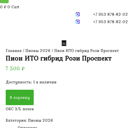
0
₽
0
Cart
+7 953 878-82-02
+7 953 878-82-02
Главная
/
Пионы 2026
/ Пион ИТО гибрид Рози Проспект
Пион ИТО гибрид Рози Проспект
7 500
₽
Доступность:
1 в наличии
Количество
В корзину
товара
Пион
ОКС 3/5 почек
ИТО
Категория:
Пионы 2026
гибрид
Описание