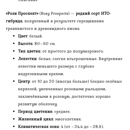
Рози
Проспект
«Рози Проспект»
(Rosy Prospects) —
редкий сорт ИТО-
гибрида
, полученный в результате скрещивания
травянистого и древовидного пиона.
Цвет
: белый.
Высота
: 80–90 см.
Тип цветка
: от простого до полумахрового.
Лепестки
: белые, слегка взъерошенные. Внутренние
лепестки меньшего размера с глубоко
надрезанными краями.
Центр
: от 10 до 20 (иногда больше) бледно-зелёных
карпелей, увенчанных розовыми рыльцами,
заключёнными в розовую, достаточно хорошо
развитую оболочку.
Период цветения
: среднее.
Жизненный цикл
: многолетник.
Климатическая зона
: 4 (от –34,4 до –28,9).