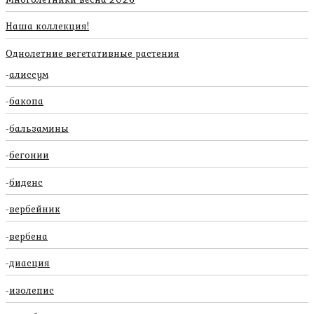
Наша коллекция!
Однолетние вегетативные растения
алиссум
бакопа
бальзамины
бегонии
биденс
вербейник
вербена
диасция
изолепис