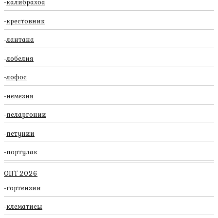
калибрахоа
крестовник
лантана
лобелия
лофос
немезия
пеларгонии
петунии
портулак
ОПТ 2026
гортензии
клематисы