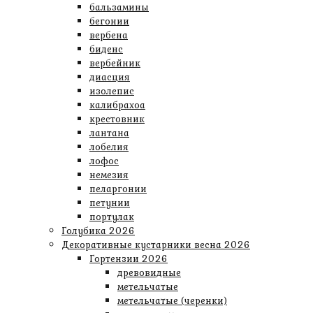
бальзамины
бегонии
вербена
биденс
вербейник
диасция
изолепис
калибрахоа
крестовник
лантана
лобелия
лофос
немезия
пеларгонии
петунии
портулак
Голубика 2026
Декоративные кустарники весна 2026
Гортензии 2026
древовидные
метельчатые
метельчатые (черенки)