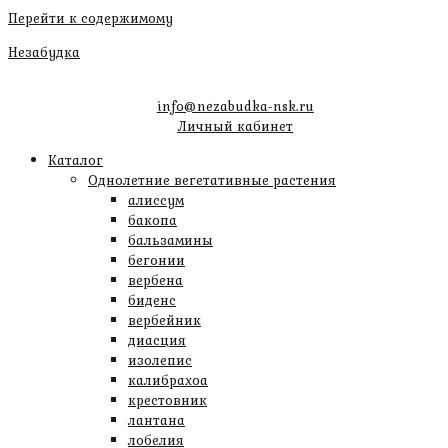
Перейти к содержимому
Незабудка
info@nezabudka-nsk.ru
Личный кабинет
Каталог
Однолетние вегетативные растения
алиссум
бакопа
бальзамины
бегонии
вербена
биденс
вербейник
диасция
изолепис
калибрахоа
крестовник
лантана
лобелия