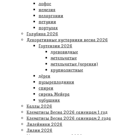
лофос
немезия
пеларгонии
петунии
портулак
Голубика 2026
Декоративные кустарники весна 2026
Гортензии 2026
древовидные
метельчатые
метельчатые (черенки)
крупнолистные
дёрен
пузыреплодники
спиреи
сирень Мейера
чубушник
Каллы 2026
Клематисы Весна 2026 саженцам 1 год
Клематисы Весна 2026 саженцам 2 года
Лилейники 2026
Лилии 2026