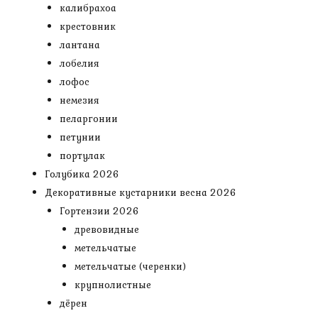
калибрахоа
крестовник
лантана
лобелия
лофос
немезия
пеларгонии
петунии
портулак
Голубика 2026
Декоративные кустарники весна 2026
Гортензии 2026
древовидные
метельчатые
метельчатые (черенки)
крупнолистные
дёрен