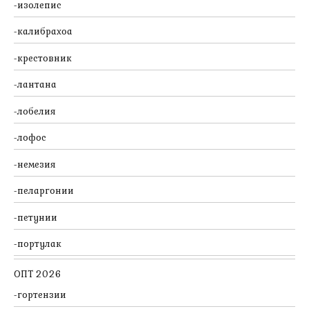
изолепис
калибрахоа
крестовник
лантана
лобелия
лофос
немезия
пеларгонии
петунии
портулак
ОПТ 2026
гортензии