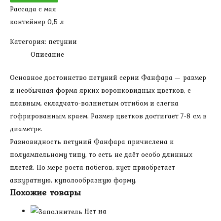
Рассада с мая
Салмон
контейнер 0,5 л
Категория:
петунии
Описание
Основное достоинство петуний серии Фанфара — размер
и необычная форма ярких воронковидных цветков, с
плавным, складчато-волнистым отгибом и слегка
гофрированным краем. Размер цветков достигает 7-8 см в
диаметре.
Разновидность петуний Фанфара причислена к
полуампельному типу, то есть не даёт особо длинных
плетей. По мере роста побегов, куст приобретает
аккуратную, куполообразную форму.
Похожие товары
Нет на