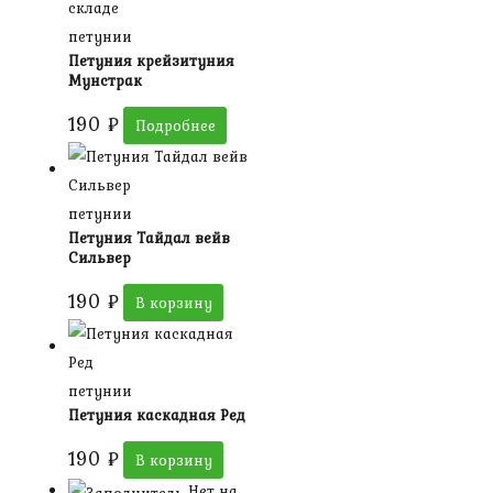
складе
петунии
Петуния крейзитуния
Мунстрак
190
₽
Подробнее
петунии
Петуния Тайдал вейв
Сильвер
190
₽
В корзину
петунии
Петуния каскадная Ред
190
₽
В корзину
Нет на