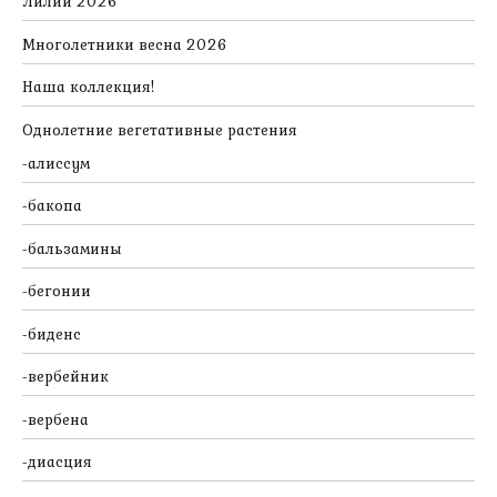
Лилии 2026
Многолетники весна 2026
Наша коллекция!
Однолетние вегетативные растения
алиссум
бакопа
бальзамины
бегонии
биденс
вербейник
вербена
диасция