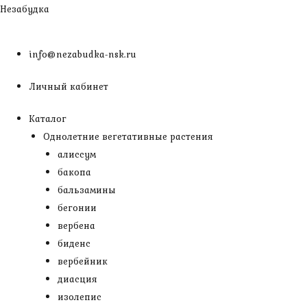
Перейти
Незабудка
к
содержимому
info@nezabudka-nsk.ru
Личный кабинет
Каталог
Однолетние вегетативные растения
алиссум
бакопа
бальзамины
бегонии
вербена
биденс
вербейник
диасция
изолепис