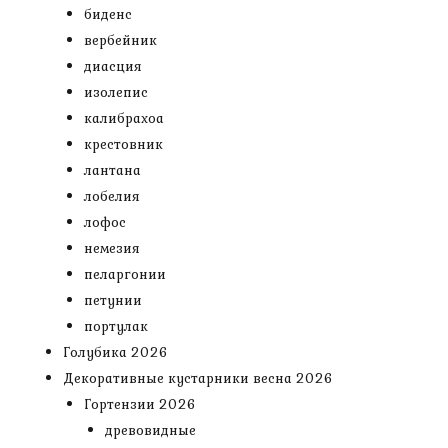
биденс
вербейник
диасция
изолепис
калибрахоа
крестовник
лантана
лобелия
лофос
немезия
пеларгонии
петунии
портулак
Голубика 2026
Декоративные кустарники весна 2026
Гортензии 2026
древовидные