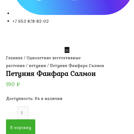
+7 953 878-82-02
Главная
/
Однолетние вегетативные
растения
/
петунии
/ Петуния Фанфара Салмон
Петуния Фанфара Салмон
190
₽
Доступность:
94 в наличии
Количество
товара
Петуния
В корзину
Фанфара