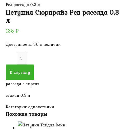
Ред рассада 0,3 л
Петуния Сюрпрайз Ред рассада 0,3
л
135
₽
Доступность:
50 в наличии
Количество
товара
Петуния
В корзину
Сюрпрайз
рассада с апреля
Ред
рассада
стакан 0,3 л
0,3
Категория:
однолетники
л
Похожие товары