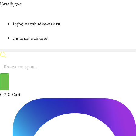
Перейти
Незабудка
к
содержимому
info@nezabudka-nsk.ru
Личный кабинет
Поиск
товаров
0
₽
0
Cart