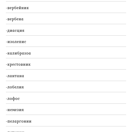
вербейник
вербена
диасция
изолепис
калибрахоа
крестовник
лантана
лобелия
лофос
немезия
пеларгонии