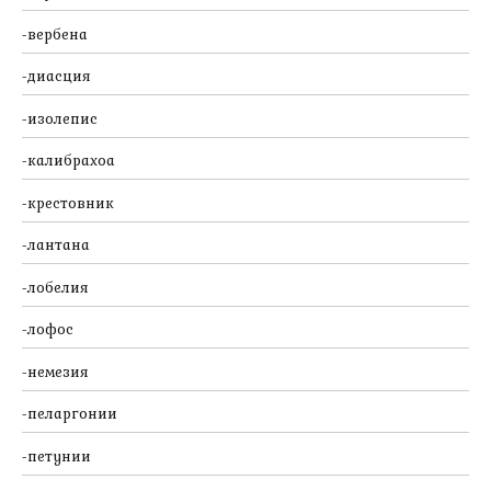
вербена
диасция
изолепис
калибрахоа
крестовник
лантана
лобелия
лофос
немезия
пеларгонии
петунии