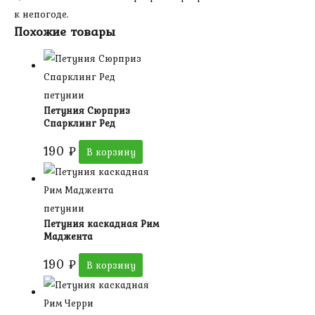
к непогоде.
Похожие товары
петунии
Петуния Сюрприз
Спарклинг Ред
190
₽
В корзину
петунии
Петуния каскадная Рим
Маджента
190
₽
В корзину