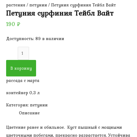
растения
/
петунии
/ Петуния сурфиния Тейбл Вайт
Петуния сурфиния Тейбл Вайт
190
₽
Доступность:
89 в наличии
Количество
товара
Петуния
В корзину
сурфиния
рассада с марта
Тейбл
Вайт
контейнер 0,3 л
Категория:
петунии
Описание
Цветение ранее и обильное. Куст пышный с мощными
цветочными побегами, прекрасно разрастается. Устойчива