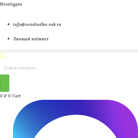
Перейти
Незабудка
к
содержимому
info@nezabudka-nsk.ru
Личный кабинет
Поиск
товаров
0
₽
0
Cart