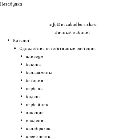
Перейти
Незабудка
к
содержимому
info@nezabudka-nsk.ru
Личный кабинет
Каталог
Однолетние вегетативные растения
алиссум
бакопа
бальзамины
бегонии
вербена
биденс
вербейник
диасция
изолепис
калибрахоа
крестовник