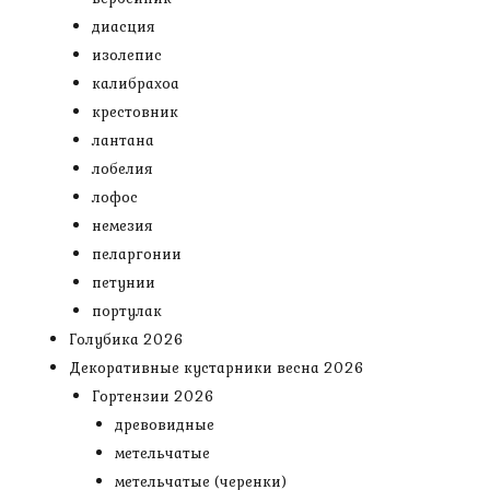
диасция
изолепис
калибрахоа
крестовник
лантана
лобелия
лофос
немезия
пеларгонии
петунии
портулак
Голубика 2026
Декоративные кустарники весна 2026
Гортензии 2026
древовидные
метельчатые
метельчатые (черенки)