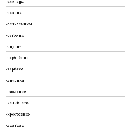
алиссум
бакопа
бальзамины
бегонии
биденс
вербейник
вербена
диасция
изолепис
калибрахоа
крестовник
лантана