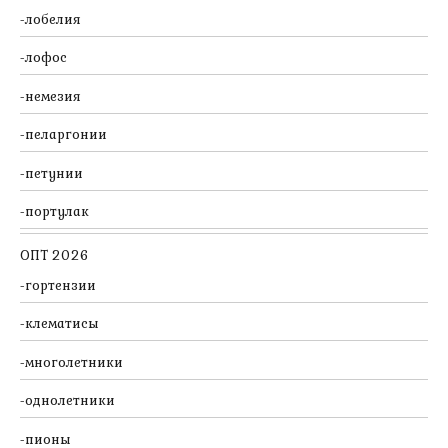
лобелия
лофос
немезия
пеларгонии
петунии
портулак
ОПТ 2026
гортензии
клематисы
многолетники
однолетники
пионы