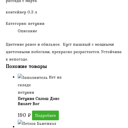
рассада с марта
Блэк
контейнер 0,3 л
Категория:
петунии
Описание
Цветение ранее и обильное. Куст пышный с мощными
цветочными побегами, прекрасно разрастается. Устойчива
к непогоде.
Похожие товары
Нет на
складе
петунии
Петуния Сплэш Дэнс
Виолет Вог
190
₽
Подробнее