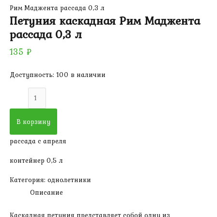
Рим Маджента рассада 0,3 л
Петуния каскадная Рим Маджента
рассада 0,3 л
135
₽
Доступность:
100 в наличии
Количество
товара
Петуния
В корзину
каскадная
рассада с апреля
Рим
Маджента
контейнер 0,5 л
рассада
Категория:
однолетники
0,3
Описание
л
Каскадная петуния представляет собой одну из