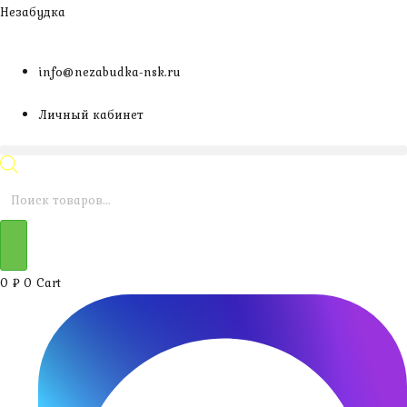
Перейти
Незабудка
к
содержимому
info@nezabudka-nsk.ru
Личный кабинет
Поиск
товаров
0
₽
0
Cart