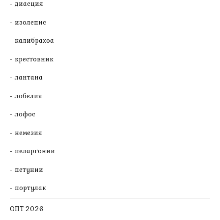
диасция
изолепис
калибрахоа
крестовник
лантана
лобелия
лофос
немезия
пеларгонии
петунии
портулак
ОПТ 2026