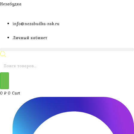
Перейти
Незабудка
к
содержимому
info@nezabudka-nsk.ru
Личный кабинет
Поиск
товаров
0
₽
0
Cart