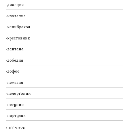
диасция
изолепис
калибрахоа
крестовник
лантана
лобелия
лофос
немезия
пеларгонии
петунии
портулак
ОПТ 2026