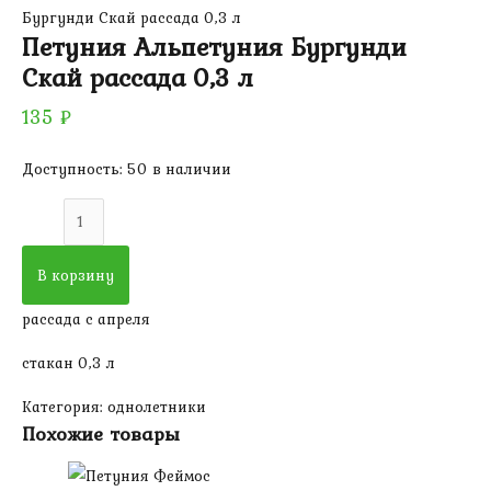
Бургунди Скай рассада 0,3 л
Петуния Альпетуния Бургунди
Скай рассада 0,3 л
135
₽
Доступность:
50 в наличии
Количество
товара
Петуния
В корзину
Альпетуния
рассада с апреля
Бургунди
Скай
стакан 0,3 л
рассада
Категория:
однолетники
0,3
Похожие товары
л