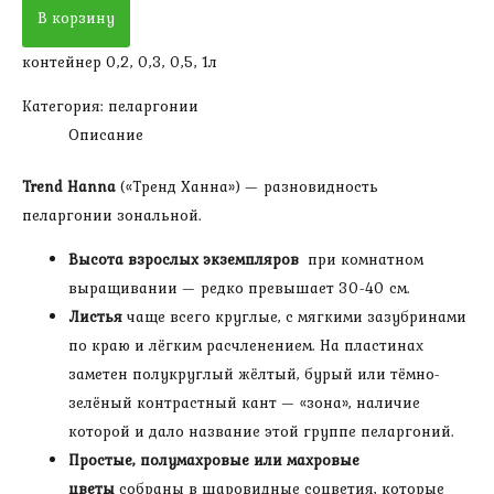
Пеларгония
В корзину
зональная
контейнер 0,2, 0,3, 0,5, 1л
Тренд
Ханна
Категория:
пеларгонии
Описание
Trend Hanna
(«Тренд Ханна») — разновидность
пеларгонии зональной.
Высота взрослых экземпляров
при комнатном
выращивании — редко превышает 30-40 см.
Листья
чаще всего круглые, с мягкими зазубринами
по краю и лёгким расчленением. На пластинах
заметен полукруглый жёлтый, бурый или тёмно-
зелёный контрастный кант — «зона», наличие
которой и дало название этой группе пеларгоний.
Простые, полумахровые или махровые
цветы
собраны в шаровидные соцветия, которые