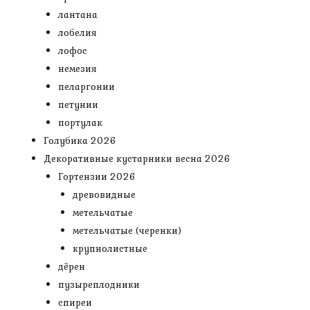
лантана
лобелия
лофос
немезия
пеларгонии
петунии
портулак
Голубика 2026
Декоративные кустарники весна 2026
Гортензии 2026
древовидные
метельчатые
метельчатые (черенки)
крупнолистные
дёрен
пузыреплодники
спиреи