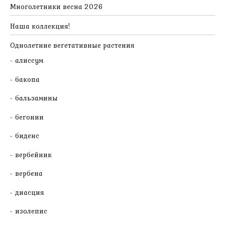
Многолетники весна 2026
Наша коллекция!
Однолетние вегетативные растения
алиссум
бакопа
бальзамины
бегонии
биденс
вербейник
вербена
диасция
изолепис