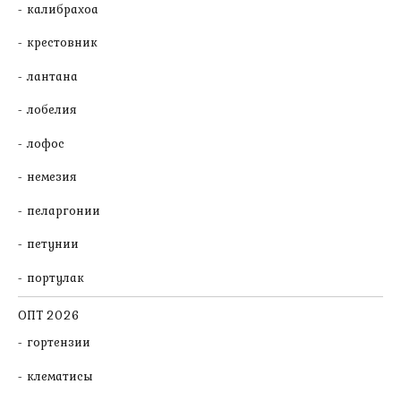
калибрахоа
крестовник
лантана
лобелия
лофос
немезия
пеларгонии
петунии
портулак
ОПТ 2026
гортензии
клематисы