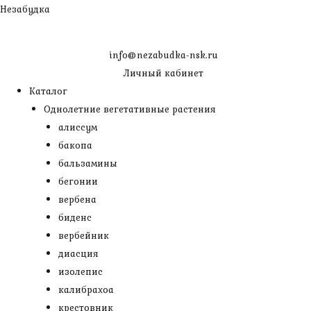
Перейти
Незабудка
к
содержимому
info@nezabudka-nsk.ru
Личный кабинет
Каталог
Однолетние вегетативные растения
алиссум
бакопа
бальзамины
бегонии
вербена
биденс
вербейник
диасция
изолепис
калибрахоа
крестовник