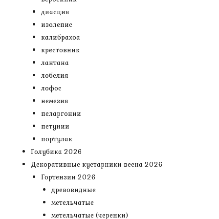
диасция
изолепис
калибрахоа
крестовник
лантана
лобелия
лофос
немезия
пеларгонии
петунии
портулак
Голубика 2026
Декоративные кустарники весна 2026
Гортензии 2026
древовидные
метельчатые
метельчатые (черенки)