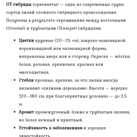
1
ОТ-гибриды
(ориенпеты) — одна из современных групп
шт
сортов лилий сложного гибридного происхождения.
в
Получены в результате скрещивания между восточными
горшке
(Oriental) и трубчатыми (Trumpet) гибридами.
Цветки
крупные (20–25 см), широко-чашевидной,
воронковидной или чалмовидной формы,
направлены вверх или в сторону. Окраска — жёлтая,
белая, розовая, оранжевая, красная или
многоцветная.
Стебли
прочные, крепкие, за что лилии иногда
называют «лилиями-деревьями». Высота — нередко
120–180 см, при благоприятных условиях — до 2,5
м.
Аромат
промежуточный, ближе к трубчатым лилиям,
но более нежный и приятный.
Устойчивость к заболеваниям
и хорошая
зимостойкость.