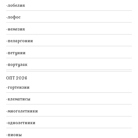
лобелия
лофос
немезия
пеларгонии
петунии
портулак
ОПТ 2026
гортензии
клематисы
многолетники
однолетники
пионы