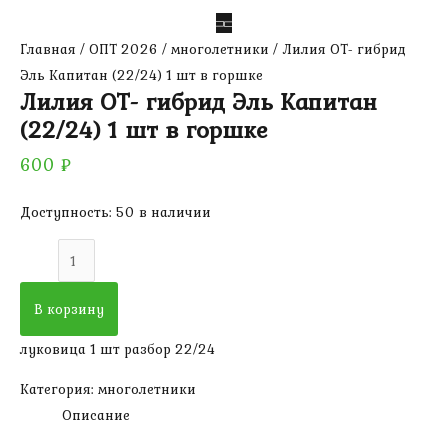
Главная
/
ОПТ 2026
/
многолетники
/ Лилия ОТ- гибрид
Эль Капитан (22/24) 1 шт в горшке
Лилия ОТ- гибрид Эль Капитан
(22/24) 1 шт в горшке
600
₽
Доступность:
50 в наличии
Количество
товара
Лилия
В корзину
ОТ-
луковица 1 шт разбор 22/24
гибрид
Эль
Категория:
многолетники
Капитан
Описание
(22/24)