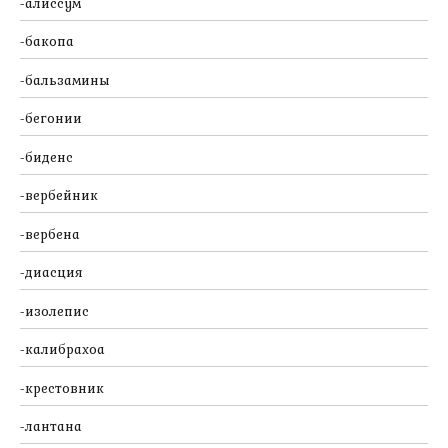
алиссум
бакопа
бальзамины
бегонии
биденс
вербейник
вербена
диасция
изолепис
калибрахоа
крестовник
лантана