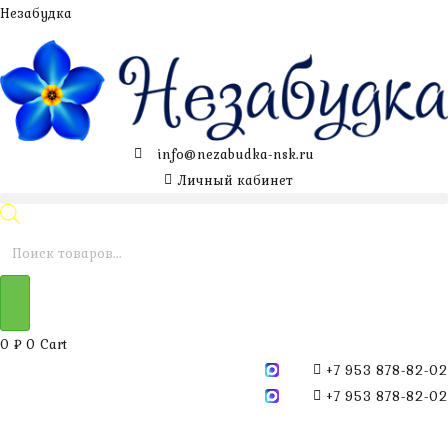
Перейти
Незабудка
к
содержимому
info@nezabudka-nsk.ru
Личный кабинет
Поиск
товаров
0
₽
0
Cart
+7 953 878-82-02
+7 953 878-82-02