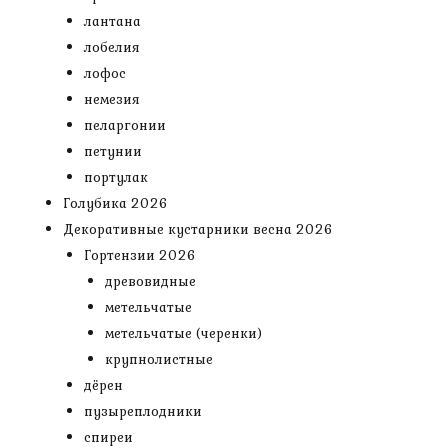
лантана
лобелия
лофос
немезия
пеларгонии
петунии
портулак
Голубика 2026
Декоративные кустарники весна 2026
Гортензии 2026
древовидные
метельчатые
метельчатые (черенки)
крупнолистные
дёрен
пузыреплодники
спиреи