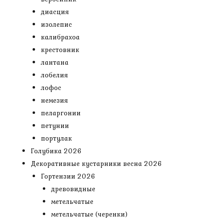
диасция
изолепис
калибрахоа
крестовник
лантана
лобелия
лофос
немезия
пеларгонии
петунии
портулак
Голубика 2026
Декоративные кустарники весна 2026
Гортензии 2026
древовидные
метельчатые
метельчатые (черенки)