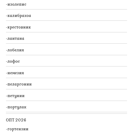
изолепис
калибрахоа
крестовник
лантана
лобелия
лофос
немезия
пеларгонии
петунии
портулак
ОПТ 2026
гортензии