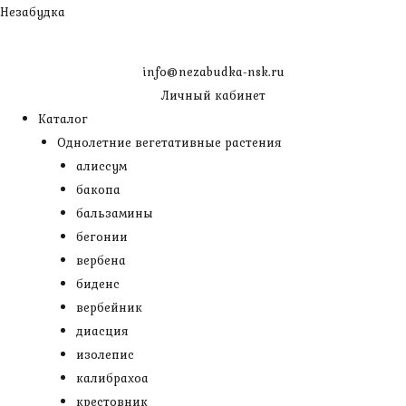
Перейти
Незабудка
к
содержимому
info@nezabudka-nsk.ru
Личный кабинет
Каталог
Однолетние вегетативные растения
алиссум
бакопа
бальзамины
бегонии
вербена
биденс
вербейник
диасция
изолепис
калибрахоа
крестовник