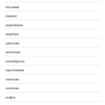
бегонии
биденс
вербейник
вербена
диасция
изолепис
калибрахоа
крестовник
лантана
лобелия
лофос