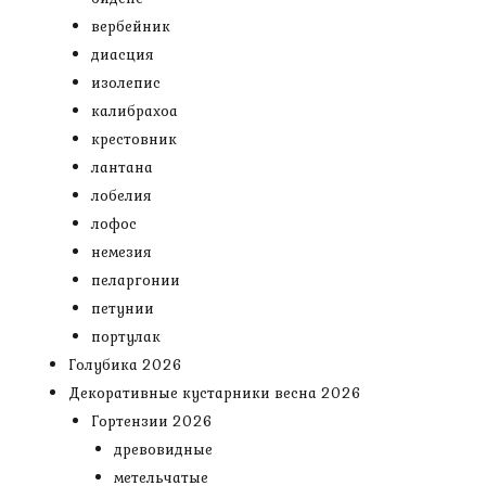
вербейник
диасция
изолепис
калибрахоа
крестовник
лантана
лобелия
лофос
немезия
пеларгонии
петунии
портулак
Голубика 2026
Декоративные кустарники весна 2026
Гортензии 2026
древовидные
метельчатые