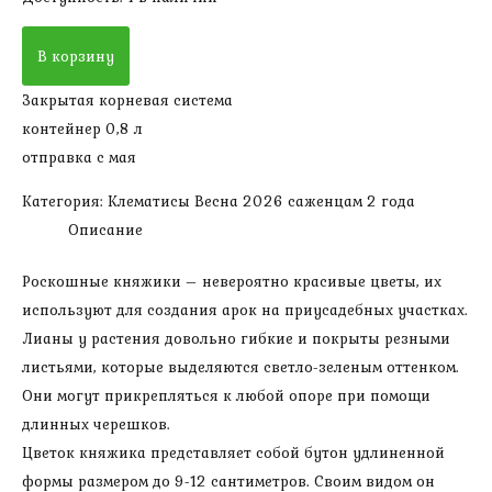
Количество
В корзину
товара
Княжик
Закрытая корневая система
Пёпл
контейнер 0,8 л
сюрпрайз
отправка с мая
(1
Категория:
Клематисы Весна 2026 саженцам 2 года
группа,
Описание
высота
300-
Роскошные княжики – невероятно красивые цветы, их
400
используют для создания арок на приусадебных участках.
см,
Лианы у растения довольно гибкие и покрыты резными
саженцу
листьями, которые выделяются светло-зеленым оттенком.
2
Они могут прикрепляться к любой опоре при помощи
года)
длинных черешков.
Цветок княжика представляет собой бутон удлиненной
формы размером до 9-12 сантиметров. Своим видом он