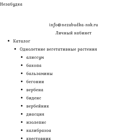
Перейти
Незабудка
к
содержимому
info@nezabudka-nsk.ru
Личный кабинет
Каталог
Однолетние вегетативные растения
алиссум
бакопа
бальзамины
бегонии
вербена
биденс
вербейник
диасция
изолепис
калибрахоа
крестовник