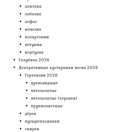
лантана
лобелия
лофос
немезия
пеларгонии
петунии
портулак
Голубика 2026
Декоративные кустарники весна 2026
Гортензии 2026
древовидные
метельчатые
метельчатые (черенки)
крупнолистные
дёрен
пузыреплодники
спиреи