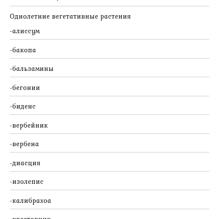
Однолетние вегетативные растения
алиссум
бакопа
бальзамины
бегонии
биденс
вербейник
вербена
диасция
изолепис
калибрахоа