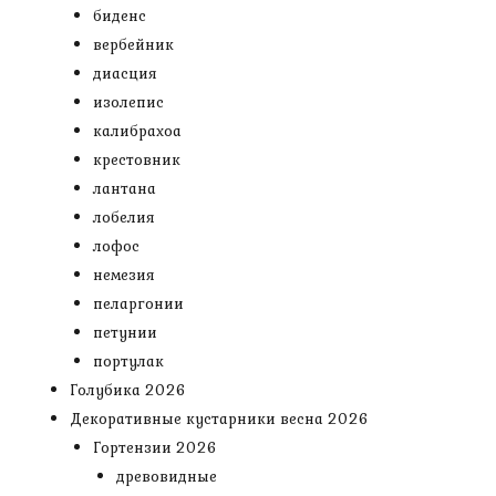
биденс
вербейник
диасция
изолепис
калибрахоа
крестовник
лантана
лобелия
лофос
немезия
пеларгонии
петунии
портулак
Голубика 2026
Декоративные кустарники весна 2026
Гортензии 2026
древовидные