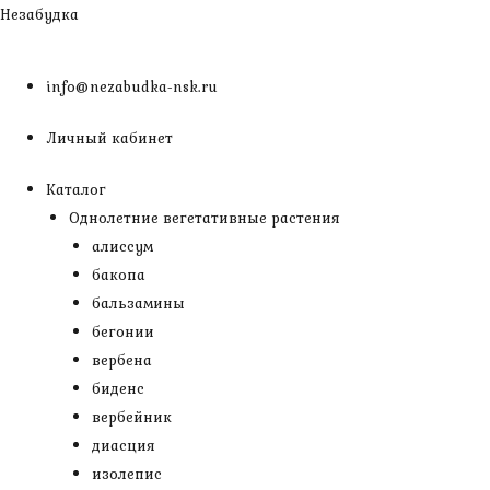
Перейти
Незабудка
к
содержимому
info@nezabudka-nsk.ru
Личный кабинет
Каталог
Однолетние вегетативные растения
алиссум
бакопа
бальзамины
бегонии
вербена
биденс
вербейник
диасция
изолепис