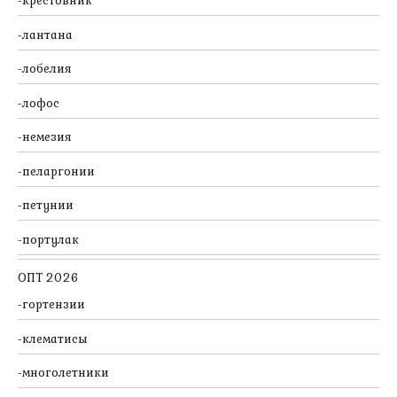
крестовник
лантана
лобелия
лофос
немезия
пеларгонии
петунии
портулак
ОПТ 2026
гортензии
клематисы
многолетники