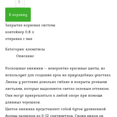
товара
Княжик
В корзину
Пурпл
Закрытая корневая система
Дрим
контейнер 0,8 л
(высота
отправка с мая
300-
400
Категория:
клематисы
см,1
Описание
группа
,саженцу
Роскошные княжики – невероятно красивые цветы, их
1
используют для создания арок на приусадебных участках.
год)
Лианы у растения довольно гибкие и покрыты резными
листьями, которые выделяются светло-зеленым оттенком.
Они могут прикрепляться к любой опоре при помощи
длинных черешков.
Цветок княжика представляет собой бутон удлиненной
формы размером до 9-12 сантиметров. Своим видом он