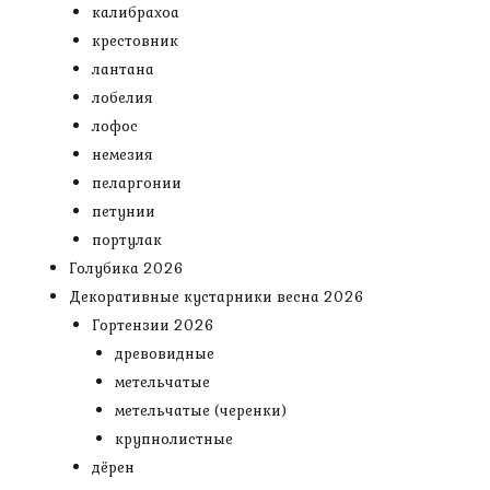
калибрахоа
крестовник
лантана
лобелия
лофос
немезия
пеларгонии
петунии
портулак
Голубика 2026
Декоративные кустарники весна 2026
Гортензии 2026
древовидные
метельчатые
метельчатые (черенки)
крупнолистные
дёрен